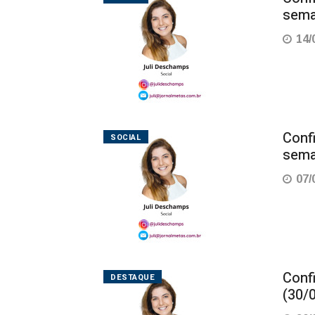
sema
14/
Conf
SOCIAL
sema
07/
Conf
DESTAQUE
(30/