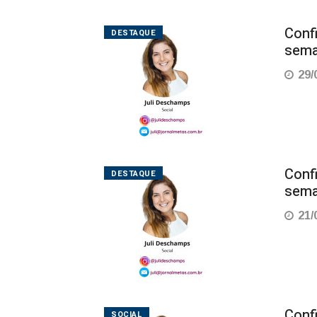
Conf
DESTAQUE
sema
29/
Conf
DESTAQUE
sema
21/
Conf
SOCIAL