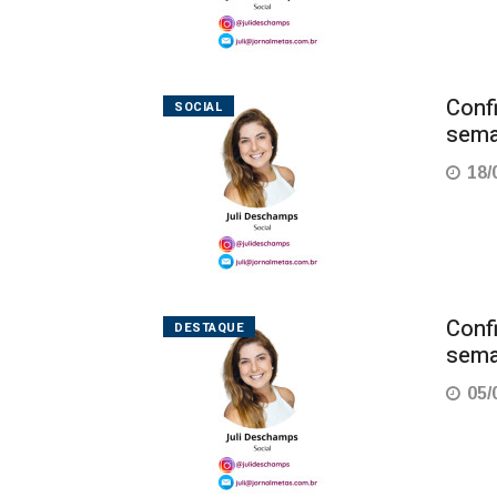
Conf
SOCIAL
sema
18/
Conf
DESTAQUE
sema
05/