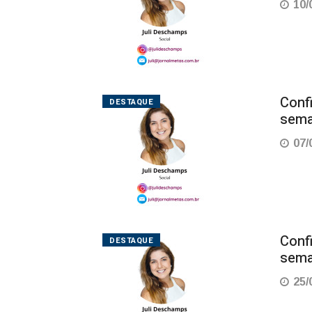
10/
Conf
DESTAQUE
sema
07/
Conf
DESTAQUE
sema
25/