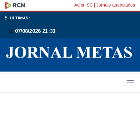
Confira
Adjori SC
|
Jornais associados
os
ULTIMAS :
destaques
07/08/2026 21:31
sociais
do
Jornal
Metas
dessa
semana
(18/06)