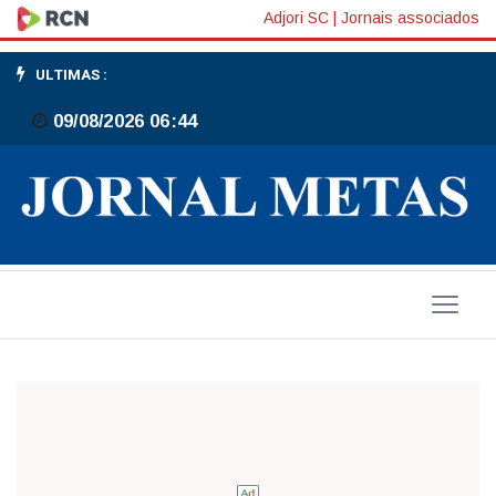
Primeira
Adjori SC
|
Jornais associados
Eucaristia
ULTIMAS :
09/08/2026 06:44