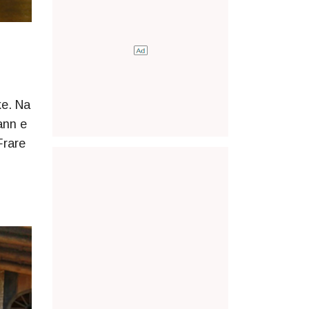
ke. Na
ann e
Frare