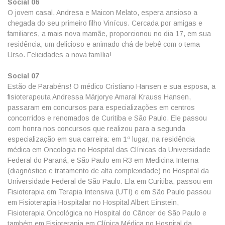
Social 06
O jovem casal, Andresa e Maicon Melato, espera ansioso a
chegada do seu primeiro filho Vinícus. Cercada por amigas e
familiares, a mais nova mamãe, proporcionou no dia 17, em sua
residência, um delicioso e animado chá de bebê com o tema
Urso. Felicidades a nova família!
Social 07
Estão de Parabéns! O médico Cristiano Hansen e sua esposa, a
fisioterapeuta Andressa Márjorye Amaral Krauss Hansen,
passaram em concursos para especializações em centros
concorridos e renomados de Curitiba e São Paulo. Ele passou
com honra nos concursos que realizou para a segunda
especialização em sua carreira: em 1º lugar, na residência
médica em Oncologia no Hospital das Clínicas da Universidade
Federal do Paraná, e São Paulo em R3 em Medicina Interna
(diagnóstico e tratamento de alta complexidade) no Hospital da
Universidade Federal de São Paulo. Ela em Curitiba, passou em
Fisioterapia em Terapia Intensiva (UTI) e em São Paulo passou
em Fisioterapia Hospitalar no Hospital Albert Einstein,
Fisioterapia Oncológica no Hospital do Câncer de São Paulo e
também em Fisioterapia em Clínica Médica no Hospital da