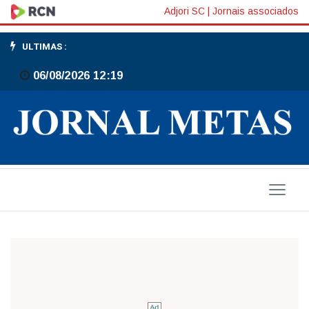
Destaques
Adjori SC
|
Jornais associados
-
ULTIMAS :
Edição
06/08/2026 12:19
875