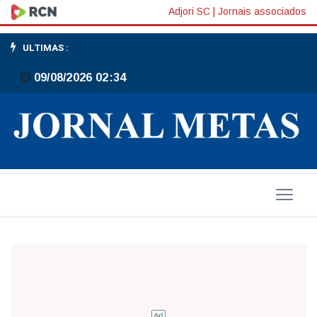
Dia
Adjori SC
|
Jornais associados
Da
ULTIMAS :
Consciência
09/08/2026 02:34
Negra