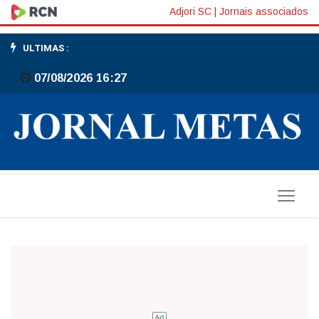
Sunbr-
Adjori SC
|
Jornais associados
revista
ULTIMAS :
originalíssima,
07/08/2026 16:27
não
tem
ipsilone
no
negócio,