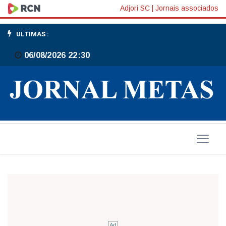
Pelo
Adjori SC
|
Jornais associados
sim,
ULTIMAS :
mais
06/08/2026 22:30
pelo
não!