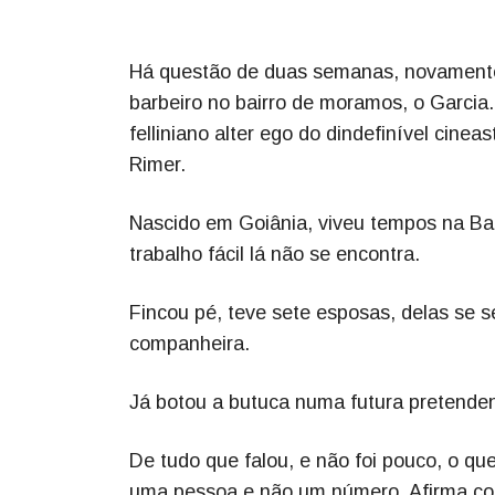
Há questão de duas semanas, novamente
barbeiro no bairro de moramos, o Garcia
felliniano alter ego do dindefinível cinea
Rimer.
Nascido em Goiânia, viveu tempos na Bah
trabalho fácil lá não se encontra.
Fincou pé, teve sete esposas, delas se s
companheira.
Já botou a butuca numa futura pretende
De tudo que falou, e não foi pouco, o q
uma pessoa e não um número. Afirma com 