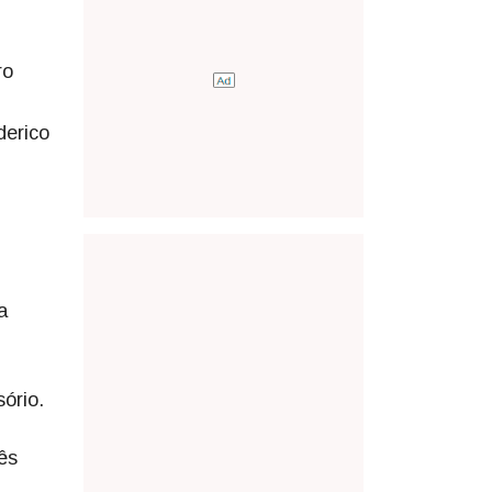
ro
derico
a
ório.
ês