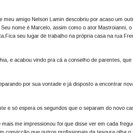
 meu amigo Nelson Lamin descobriu por acaso um out
. Seu nome é Marcelo, assim como o ator Mastroianni, o
sta.Fica seu lugar de trabalho na própria casa na rua Fre
ia, e acabou vindo pra cá a conselho de parentes, que
eparando por sua vontade e já disposto a encontrar nov
nte e só espera os segundos que o separam do novo cas
ue mais me impressionou foi que disse ver em cada fregu
convicção que outros profissionais da tesoura olha o