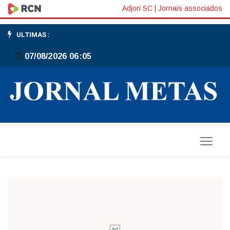
O
Adjori SC
|
Jornais associados
Palhano
ULTIMAS :
entra
07/08/2026 06:05
em
cena
triunfalmente