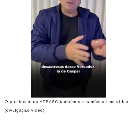
o
O presidente da APRASC também se manifestou em vídeo
O
(divulgação video)
(d