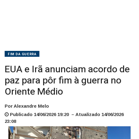
à
guerra
no
Oriente
Médio
FIM DA GUERRA
EUA e Irã anunciam acordo de
paz para pôr fim à guerra no
Oriente Médio
Por Alexandre Melo
Publicado 14/06/2026 19:20 – Atualizado 14/06/2026
23:08