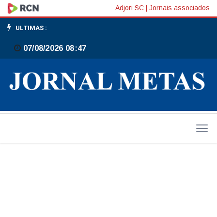
Antídio
Adjori SC
|
Jornais associados
Lunelli
ULTIMAS :
confirma
07/08/2026 08:47
pré-
candidatura
ao
Senado
em
SC