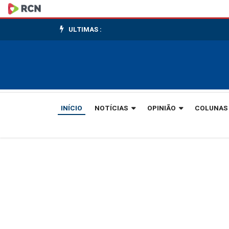
Pronunciamento
de
ULTIMAS :
vereador
vira
nota
INÍCIO
NOTÍCIAS
OPINIÃO
COLUNAS
de
repúdio
do
Sintraspug
em