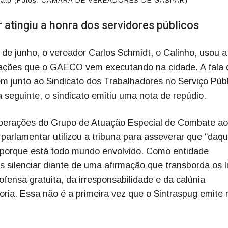
ndicato (Fotos: CÂMARA DE VEREADORES DE GASPAR)
r atingiu a honra dos servidores públicos
de junho, o vereador Carlos Schmidt, o Calinho, usou a
erações que o GAECO vem executando na cidade. A fala 
em junto ao Sindicato dos Trabalhadores no Serviço Púb
a seguinte, o sindicato emitiu uma nota de repúdio.
operações do Grupo de Atuação Especial de Combate ao
arlamentar utilizou a tribuna para asseverar que “daqu
es porque está todo mundo envolvido. Como entidade
 silenciar diante de uma afirmação que transborda os l
 ofensa gratuita, da irresponsabilidade e da calúnia
egoria. Essa não é a primeira vez que o Sintraspug emite 