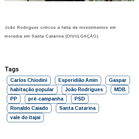
em
João Rodrigues criticou a falta de investimentos em
C
moradia em Santa Catarina (DIVULGAÇÃO)
(
Tags
Carlos Chiodini
Esperidião Amin
Gaspar
habitação popular
João Rodrigues
MDB
PP
pré-campanha
PSD
Ronaldo Caiado
Santa Catarina
vale do itajaí