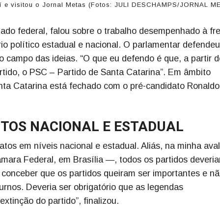
jaí e visitou o Jornal Metas (Fotos: JULI DESCHAMPS/JORNAL M
tado federal, falou sobre o trabalho desempenhado à fr
rio político estadual e nacional. O parlamentar defende
o campo das ideias. “O que eu defendo é que, a partir d
tido, o PSC – Partido de Santa Catarina”. Em âmbito
nta Catarina está fechado com o pré-candidato Ronaldo
ITOS NACIONAL E ESTADUAL
atos em níveis nacional e estadual. Aliás, na minha ava
mara Federal, em Brasília —, todos os partidos deveria
a conceber que os partidos queiram ser importantes e n
urnos. Deveria ser obrigatório que as legendas
tinção do partido”, finalizou.