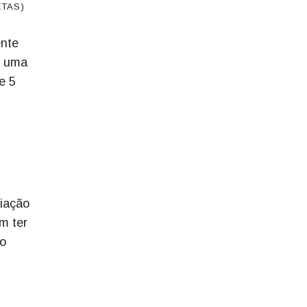
ETAS)
ente
u uma
e 5
liação
m ter
ão