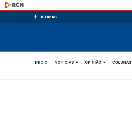
Presidente
da
ULTIMAS :
ALESC
cumpre
agenda
INÍCIO
NOTÍCIAS
OPINIÃO
COLUNAS
no
Vale
do
Itajaí
e