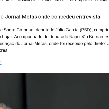
ia do Jornal Metas e colaboradores (Fotos: Greyce Sansão/Jor
 no Jornal Metas onde concedeu entrevista
de Santa Catarina, deputado Júlio Garcia (PSD), cumpri
do Itajaí. Acompanhado do deputado Napoleão Bernarde
redação do Jornal Metas, onde foi recebido pelo diretor 
res.
O