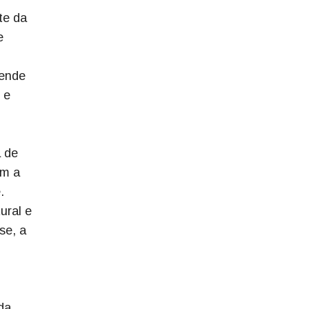
te da
e
tende
 e
 de
em a
.
ural e
se, a
da