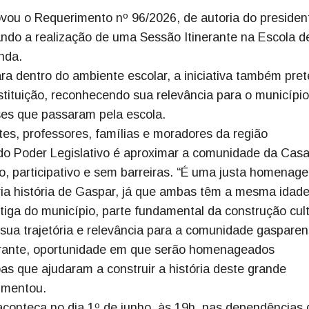
ou o Requerimento nº 96/2026, de autoria do presiden
ando a realização de uma Sessão Itinerante na Escola d
nda.
ra dentro do ambiente escolar, a iniciativa também pre
tituição, reconhecendo sua relevância para o município
es que passaram pela escola.
ntes, professores, famílias e moradores da região
o Poder Legislativo é aproximar a comunidade da Casa
o, participativo e sem barreiras. “É uma justa homenag
ia história de Gaspar, já que ambas têm a mesma idade
ntiga do município, parte fundamental da construção cult
sua trajetória e relevância para a comunidade gasparen
erante, oportunidade em que serão homenageados
as que ajudaram a construir a história deste grande
umentou.
 aconteça no dia 1º de junho, às 19h, nas dependências 