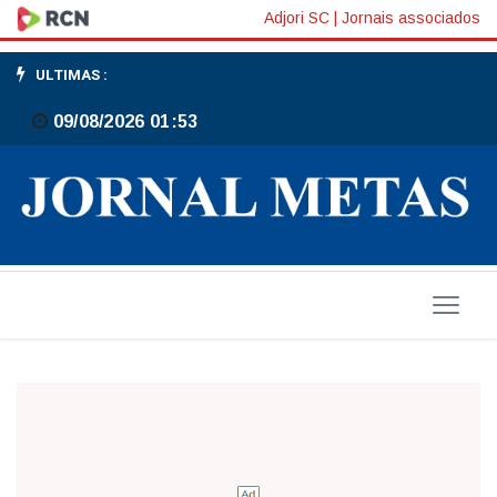
Natal
Adjori SC
|
Jornais associados
Luz
ULTIMAS :
Havan
09/08/2026 01:53
proporciona
verdadeiros
espetáculos