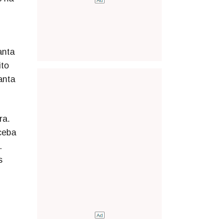
anta
ito
anta
ra.
ceba
.
s