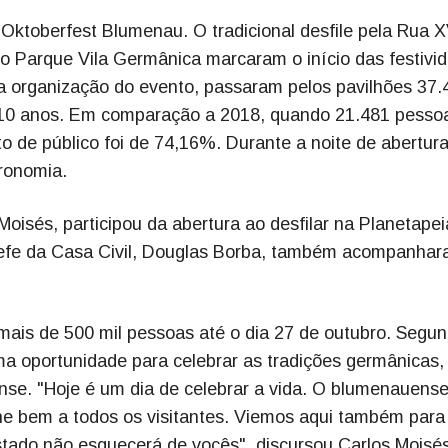
 Oktoberfest Blumenau. O tradicional desfile pela Rua 
no Parque Vila Germânica marcaram o início das festivi
 a organização do evento, passaram pelos pavilhões 37.
s 10 anos. Em comparação a 2018, quando 21.481 pesso
o de público foi de 74,16%. Durante a noite de abertura
tronomia.
oisés, participou da abertura ao desfilar na Planetapei
hefe da Casa Civil, Douglas Borba, também acompanhar
 mais de 500 mil pessoas até o dia 27 de outubro. Segu
ma oportunidade para celebrar as tradições germânicas
nse. "Hoje é um dia de celebrar a vida. O blumenauens
lhe bem a todos os visitantes. Viemos aqui também para
ado não esquecerá de vocês", discursou Carlos Moisé