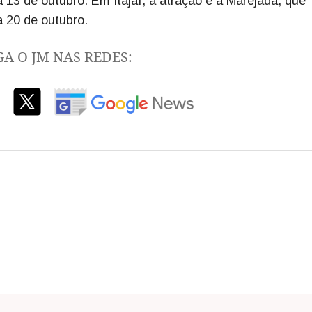
 13 de outubro. Em Itajaí, a atração é a Marejada, que
ia 20 de outubro.
GA O JM NAS REDES: