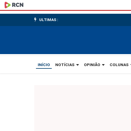
Grande
público
ULTIMAS :
prestigia
a
abertura
da
INÍCIO
NOTÍCIAS
OPINIÃO
COLUNAS
Oktoberfest