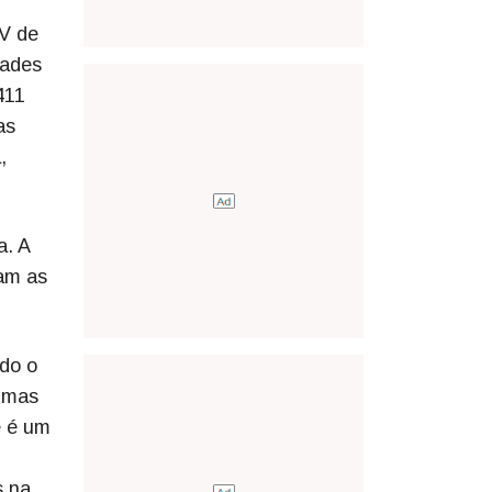
XV de
dades
411
as
,
a. A
am as
ndo o
, mas
e é um
s na