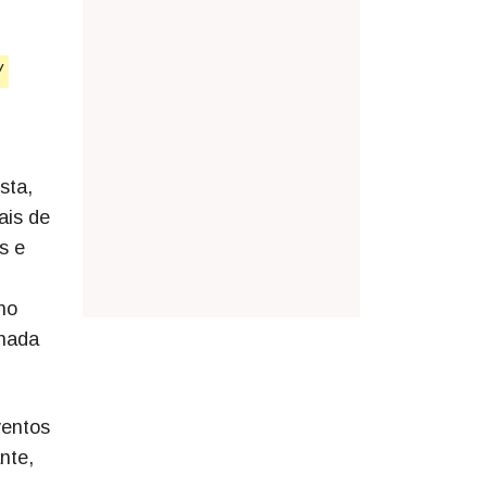
/
sta,
ais de
s e
no
lhada
ventos
nte,