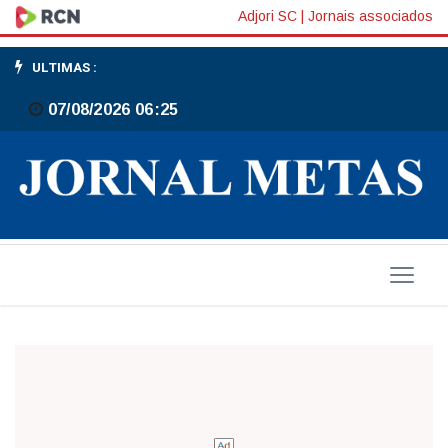
Círculo
Adjori SC
|
Jornais associados
promove
ULTIMAS :
workshop
07/08/2026 06:25