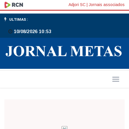
Banda
Adjori SC
|
Jornais associados
São
ULTIMAS :
Pedro
10/08/2026 10:53
emociona
o
público
em
concerto