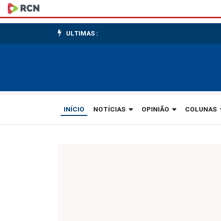
As
empresas
ULTIMAS :
precisam
gerar
conexões
em
INÍCIO
NOTÍCIAS
OPINIÃO
COLUNAS
rede