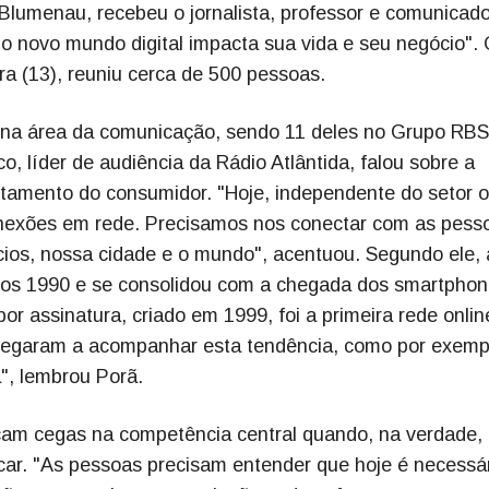
 Blumenau, recebeu o jornalista, professor e comunicado
o novo mundo digital impacta sua vida e seu negócio".
ira (13), reuniu cerca de 500 pessoas.
l na área da comunicação, sendo 11 deles no Grupo RBS
, líder de audiência da Rádio Atlântida, falou sobre a
amento do consumidor. "Hoje, independente do setor 
onexões em rede. Precisamos nos conectar com as pess
os, nossa cidade e o mundo", acentuou. Segundo ele, 
s anos 1990 e se consolidou com a chegada dos smartpho
or assinatura, criado em 1999, foi a primeira rede onlin
negaram a acompanhar esta tendência, como por exemp
a", lembrou Porã.
cam cegas na competência central quando, na verdade,
icar. "As pessoas precisam entender que hoje é necessá