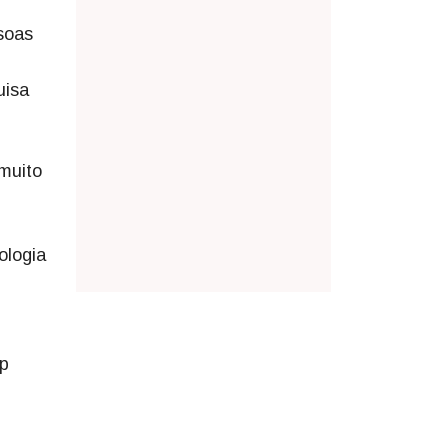
soas
uisa
 muito
ologia
op