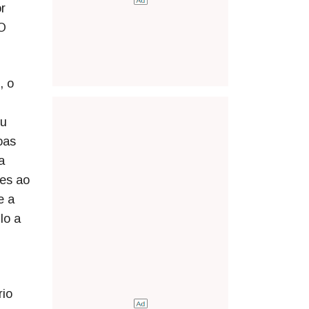
r
 O
, o
ou
oas
a
nes ao
e a
lo a
rio