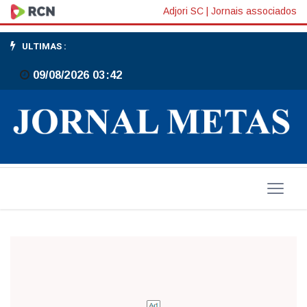
Mudanças
Adjori SC
|
Jornais associados
sempre
ULTIMAS :
geram
09/08/2026 03:42
desconforto