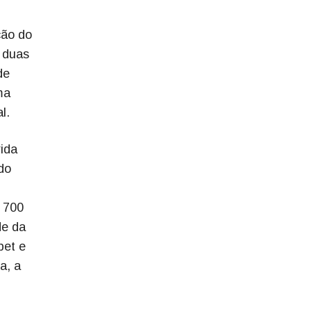
ção do
a duas
de
ma
l.
ida
do
$ 700
de da
pet e
a, a