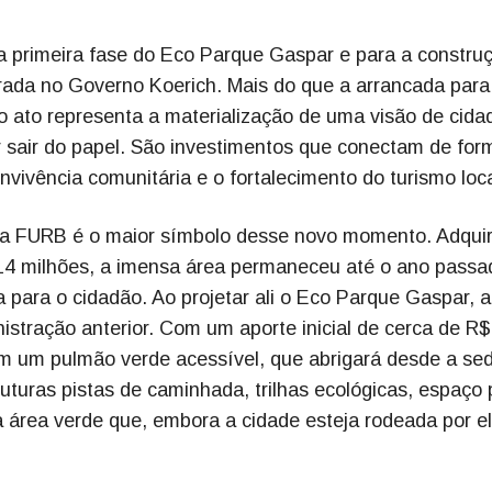
 a primeira fase do Eco Parque Gaspar e para a constru
virada no Governo Koerich. Mais do que a arrancada par
o ato representa a materialização de uma visão de cida
 sair do papel. São investimentos que conectam de for
nvivência comunitária e o fortalecimento do turismo loca
 da FURB é o maior símbolo desse novo momento. Adquir
 14 milhões, a imensa área permaneceu até o ano passa
 para o cidadão. Ao projetar ali o Eco Parque Gaspar, a
nistração anterior. Com um aporte inicial de cerca de R
em um pulmão verde acessível, que abrigará desde a se
turas pistas de caminhada, trilhas ecológicas, espaço 
 área verde que, embora a cidade esteja rodeada por el