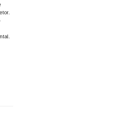
e
etor.
o
ntal.