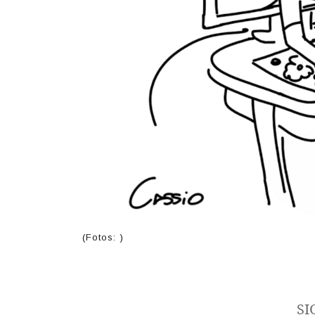
(Fotos: )
SI