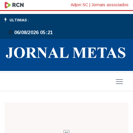
Curva
Adjori SC
|
Jornais associados
do
ULTIMAS :
Covid
06/08/2026 05:21
em
Gaspar