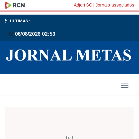
O
Adjori SC
|
Jornais associados
futuro
ULTIMAS :
do
06/08/2026 02:53
Planeta
está
em
nossas
mãos