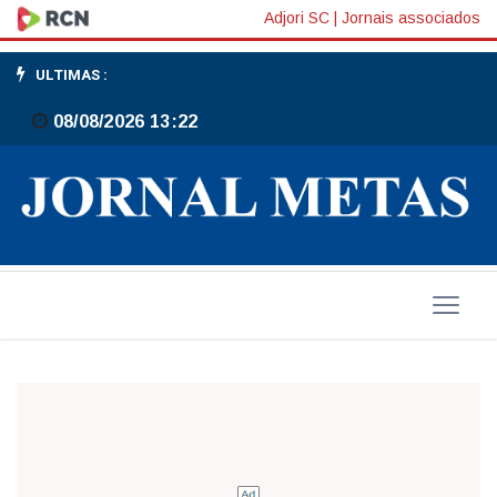
Leia
Adjori SC
|
Jornais associados
muito.
ULTIMAS :
O
08/08/2026 13:22
conhecimento
transforma