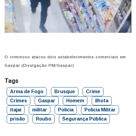
O criminoso atacou dois estabelecimentos comerciais em
C
Gaspar (Divulgação PM/Gaspar)
(
Tags
Arma de Fogo
Brusque
Crime
Crimes
Gaspar
Homem
ilhota
itajaí
militar
Polícia
Polícia Militar
prisão
Roubo
Segurança Pública