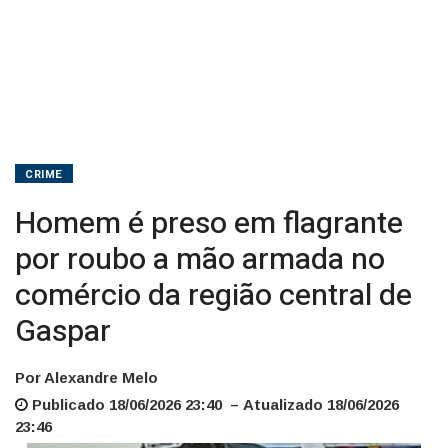
no
comércio
da
região
central
CRIME
de
Homem é preso em flagrante
Gaspar
por roubo a mão armada no
comércio da região central de
Gaspar
Por Alexandre Melo
Publicado 18/06/2026 23:40 – Atualizado 18/06/2026
23:46