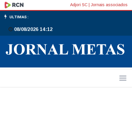
Gato
Adjori SC
|
Jornais associados
desaparecido
ULTIMAS :
é
08/08/2026 14:12
encontrado
preso
em
churrasqueira
em
Gaspar