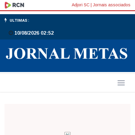
Controladoria-
Adjori SC
|
Jornais associados
Geral
ULTIMAS :
do
10/08/2026 02:52
Estado
abre
seis
processos
contra
empresas
envolvidas