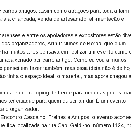
 carros antigos, assim como atrações para toda a famíl
ara a criançada, venda de artesanato, ali-mentação e
.
arenses e entre os apoiadores e expositores estão div
dos organizadores, Arthur Nunes de Borba, que é um
e há muitos anos pensava em realizar um evento como e
ui apaixonado por carro antigo. Como eu vou a muitos
e pensei em fazer também, mas essa ideia não é de hoje
 tinha o espaço ideal, o material, mas agora chegou 
uma área de camping de frente para uma das praias ma
os ter caiaque para quem quiser an-dar. É um evento
ca o organizador.
º Encontro Cascalho, Tralhas e Antigos, o evento aconte
ue fica localizada na rua Cap. Galdi-no, número 1124, n