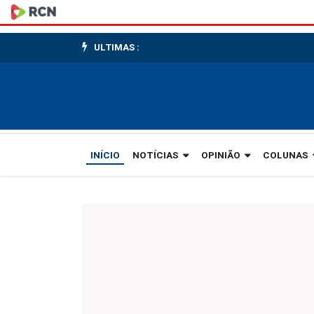
Os
mais
ULTIMAS :
antigos
vão
ter
encontro
INÍCIO
NOTÍCIAS
OPINIÃO
COLUNAS