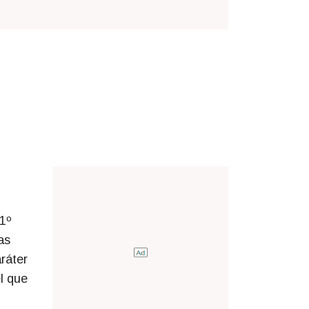
“1º
as
aráter
l que