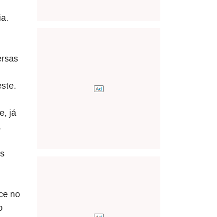
ia.
ersas
ste.
, já
a
is
ce no
o