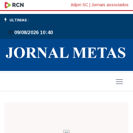
Gaspar
Adjori SC
|
Jornais associados
tem
ULTIMAS :
um
09/08/2026 10:40
caso
confirmado
de
dengue