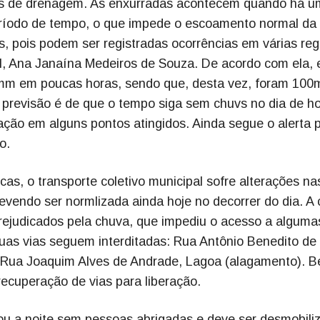
as de drenagem. As enxurradas acontecem quando há u
ríodo de tempo, o que impede o escoamento normal da
, pois podem ser registradas ocorrências em várias reg
il, Ana Janaína Medeiros de Souza. De acordo com ela, 
60mm em poucas horas, sendo que, desta vez, foram 10
 previsão é de que o tempo siga sem chuvs no dia de ho
ação em alguns pontos atingidos. Ainda segue o alerta 
o.
as, o transporte coletivo municipal sofre alterações na
evendo ser normlizada ainda hoje no decorrer do dia. A 
prejudicados pela chuva, que impediu o acesso a alguma
duas vias seguem interditadas: Rua Antônio Benedito de
e Rua Joaquim Alves de Andrade, Lagoa (alagamento). 
ecuperação de vias para liberação.
ou a noite sem pessoas abrigadas e deve ser desmobili