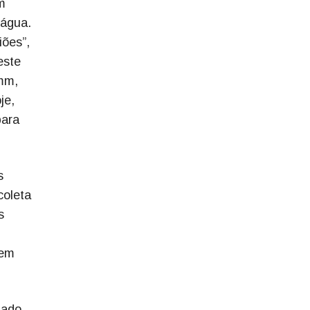
m
 água.
iões”,
este
0mm,
je,
para
s
coleta
s
Bem
zado