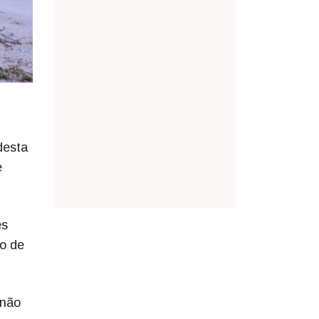
desta
e
es
o de
 não