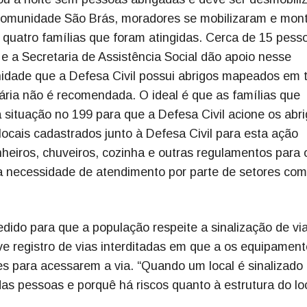
 Comunidade São Brás, moradores se mobilizaram e mon
 quatro famílias que foram atingidas. Cerca de 15 pess
 e a Secretaria de Assistência Social dão apoio nesse
dade que a Defesa Civil possui abrigos mapeados em 
ária não é recomendada. O ideal é que as famílias que
 situação no 199 para que a Defesa Civil acione os abr
cais cadastrados junto à Defesa Civil para esta ação
heiros, chuveiros, cozinha e outras regulamentos para 
a necessidade de atendimento por parte de setores co
edido para que a população respeite a sinalização de vi
uve registro de vias interditadas em que a os equipamen
es para acessarem a via. “Quando um local é sinalizado
das pessoas e porquê há riscos quanto à estrutura do loc