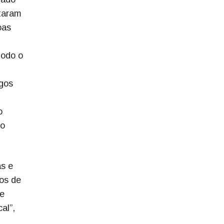
taram
oas
todo o
igos
o
mo
as e
tos de
 e
al”,