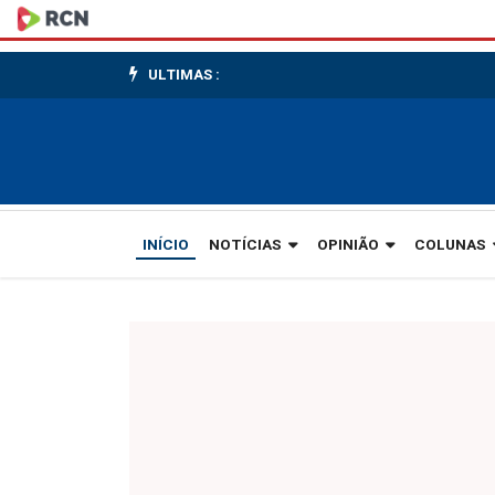
Gaspar
segue
ULTIMAS :
em
alerta
para
deslizamentos
INÍCIO
NOTÍCIAS
OPINIÃO
COLUNAS
de
terra