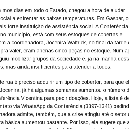
óximos dias em todo o Estado, chegou a hora de ajudar
social a enfrentar as baixas temperaturas. Em Gaspar, o 
s forte instituição de assistência social. A Conferência
ca no município, está com seus estoques de cobertas e
m a coordenadora, Jocenira Waltrick, no final da tarde 
u pra valer, eram apenas cinco peças no estoque. Num a
eguiu mobilizar grupos da sociedade e, já na manhã dest
s, mas ainda insuficientes para atender a todos.
 rua é preciso adquirir um tipo de cobertor, para que e
 Jocenira, já há algumas semanas aumentou o número 
erência Vicentina para pedir doações. Hoje, a lista é d
ontato via WhatsApp da Conferência (3397-1341) pedin
nadora admite, também, que a crise atingiu até o setor 
ta básica aumentou bastante. Por isso, ela sugere que 