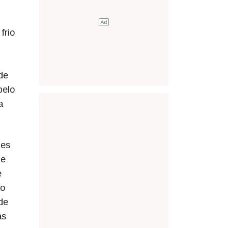
frio
de
pelo
a
les
de
e
do
de
as