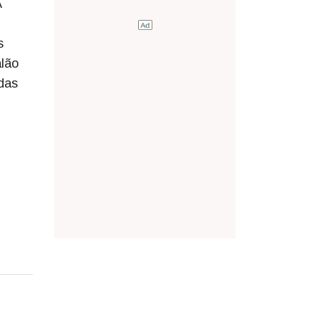
A
s
alão
 das