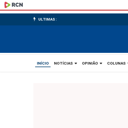
Conferência
Vicentina
ULTIMAS :
está
com
estoques
baixos
INÍCIO
NOTÍCIAS
OPINIÃO
COLUNAS
de
cobertas
e
cobertores