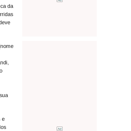
ica da
rridas
 deve
 [nome
ndi,
o
 sua
 e
dos