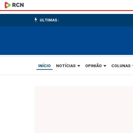
Acusado
pelo
ULTIMAS :
massacre
de
Saudades
vai
INÍCIO
NOTÍCIAS
OPINIÃO
COLUNAS
à
júri
popular