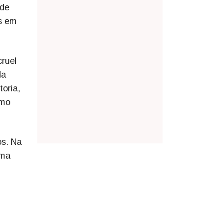
 de
os em
cruel
da
toria,
omo
os. Na
uma