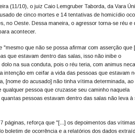
eira (11/10), o juiz Caio Lemgruber Taborda, da Vara Ún
usado de cinco mortes e 14 tentativas de homicídio oco
, no Oeste. Dessa maneira, o agressor torna-se réu e
 para acontecer.
e "mesmo que não se possa afirmar com asserção que
s que estavam dentro das salas, isso não inibe o
 dolo na sua conduta, pois o réu teria, com animus neca
a intenção em ceifar a vida das pessoas que estavam n
ica, [nome do acusado] não tinha vítima determinada, ao
 de qualquer pessoa que cruzasse seu caminho naquela
e quantas pessoas estavam dentro das salas não leva à
 páginas, reforça que "[...] os depoimentos das vítimas
 boletim de ocorrência e a relatórios dos dados extraí