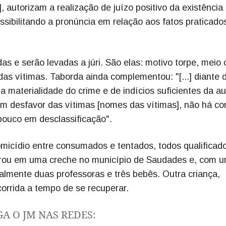
], autorizam a realização de juízo positivo da existência
 possibilitando a pronúncia em relação aos fatos praticad
s e serão levadas a júri. São elas: motivo torpe, meio 
das vítimas. Taborda ainda complementou: "[...] diante 
 materialidade do crime e de indícios suficientes da au
 em desfavor das vítimas [nomes das vítimas], não há c
pouco em desclassificação".
omicídio entre consumados e tentados, todos qualificad
trou em uma creche no município de Saudades e, com 
almente duas professoras e três bebês. Outra criança,
orrida a tempo de se recuperar.
GA O JM NAS REDES: