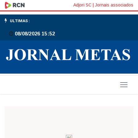
Blumenau
Adjori SC
|
Jornais associados
sedia
ULTIMAS :
Encontro
08/08/2026 15:52
Sul-
americano
de
Motociclistas