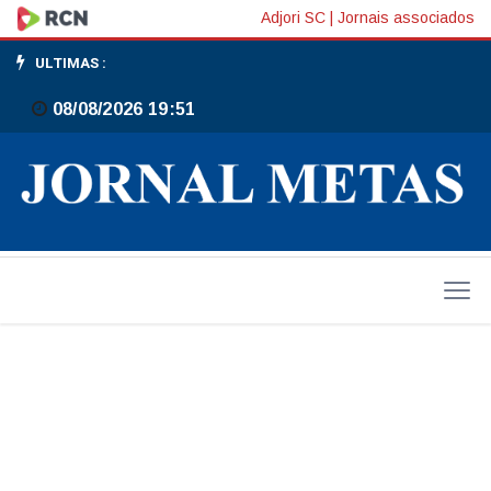
Gaspar
Adjori SC
|
Jornais associados
oferece
ULTIMAS :
Implanon
08/08/2026 19:51
gratuito
pelo
SUS