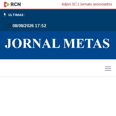
José
Adjori SC
|
Jornais associados
Altino
ULTIMAS :
é
08/08/2026 17:52
reeleito
presidente
do
Sintex