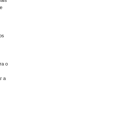
mais
 e
os
ra o
,
r a