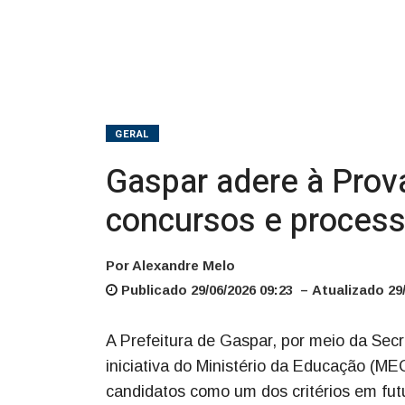
em
concursos
e
processos
GERAL
seletivos
Gaspar adere à Prova
para
concursos e process
professores
Por Alexandre Melo
Publicado 29/06/2026 09:23 – Atualizado 29/
A Prefeitura de Gaspar, por meio da Sec
iniciativa do Ministério da Educação (MEC
candidatos como um dos critérios em fut