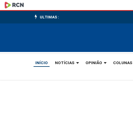
Gaspar
adere
ULTIMAS :
à
Prova
Nacional
INÍCIO
NOTÍCIAS
OPINIÃO
COLUNAS
Docente
e
poderá
utilizar
nota