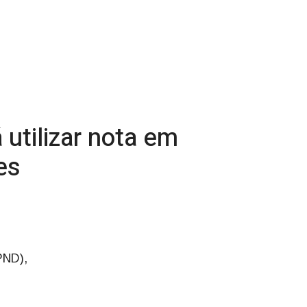
utilizar nota em
es
PND),