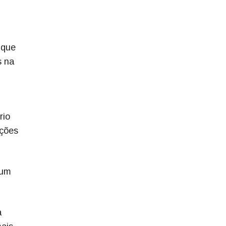
 que
s na
rio
eções
 um
a