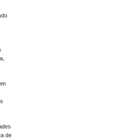
ndo
s
a,
sem
as
dades
ia de