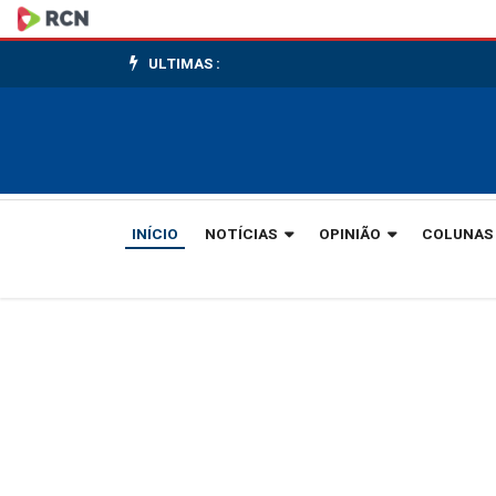
Prefeitura
de
ULTIMAS :
Gaspar
terá
alteração
INÍCIO
NOTÍCIAS
OPINIÃO
COLUNAS
no
horário
de
expediente
na