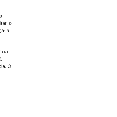
a
tar, o
çá-la
ícia
à
cia. O