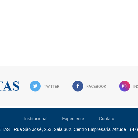
TWITTER
FACEBOOK
I
Institucional
Expediente
Contato
AS - Rua São José, 253, Sala 302, Centro Empresarial Atitude - (47