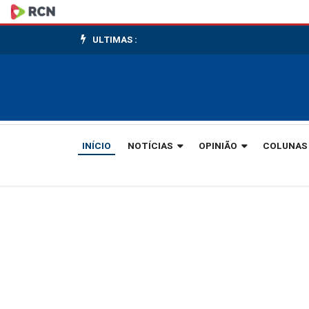
Embriagado,
homem
ULTIMAS :
ameaça
companheira
com
INÍCIO
NOTÍCIAS
OPINIÃO
COLUNAS
espeto
por
ciúmes