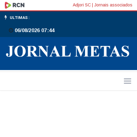
Moda
Adjori SC
|
Jornais associados
&
ULTIMAS :
Champanhe
06/08/2026 07:44
lança
sua
15ª
edição
com
novidades