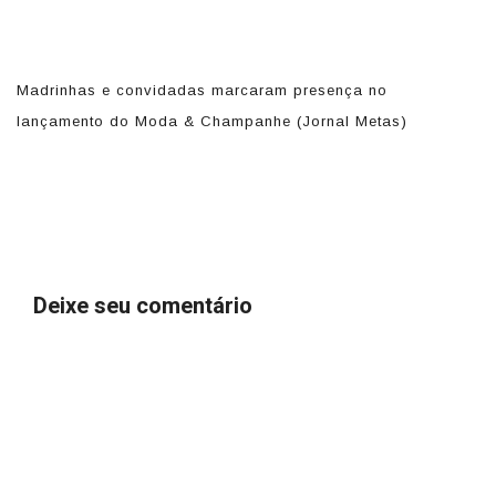
Madrinhas e convidadas marcaram presença no
A
lançamento do Moda & Champanhe (Jornal Metas)
re
pe
so
Deixe seu comentário