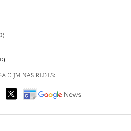
D)
 D)
GA O JM NAS REDES: