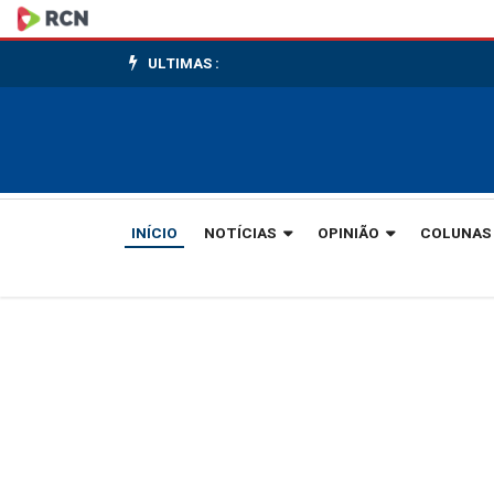
Brasil
enfrenta
ULTIMAS :
o
Haiti
em
INÍCIO
NOTÍCIAS
OPINIÃO
COLUNAS
busca
da
primeira
vitória
na