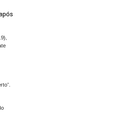
 após
9),
ate
rto”.
lo