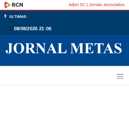
Rua
Adjori SC
|
Jornais associados
Coronel
ULTIMAS :
Aristiliano
08/08/2026 21:06
Ramos
será
interditada
nesta
quinta-
feira