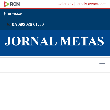
Dudu
Adjori SC
|
Jornais associados
Bendini
ULTIMAS :
visita
07/08/2026 01:50
Clube
Tupi