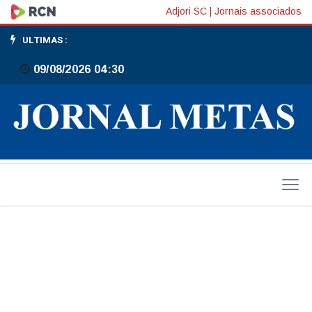
Gaspar
Adjori SC
|
Jornais associados
sedia
ULTIMAS :
grande
09/08/2026 04:30
evento
do
Cavalo
Crioulo