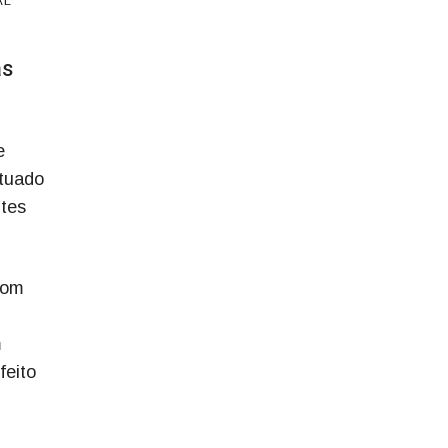
AL
as
e
ntuado
ntes
com
m
feito