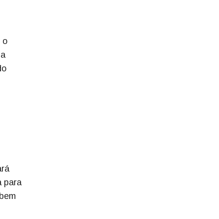
 o
 a
do
ará
a para
obem