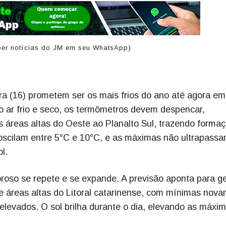
er notícias do JM em seu WhatsApp)
a (16) prometem ser os mais frios do ano até agora em
o ar frio e seco, os termômetros devem despencar,
s áreas altas do Oeste ao Planalto Sul, trazendo forma
oscilam entre 5°C e 10°C, e as máximas não ultrapassa
l.
igoroso se repete e se expande. A previsão aponta para 
 e áreas altas do Litoral catarinense, com mínimas nov
elevados. O sol brilha durante o dia, elevando as máxi