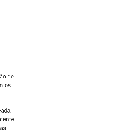
ção de
m os
geada
amente
mas