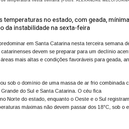
da de temperatura nesta semana (Fotos: ALEXANDRE MELO/JORN
as temperaturas no estado, com geada, mínim
o da instabilidade na sexta-feira
 predominar em Santa Catarina nesta terceira semana d
 catarinenses devem se preparar para um declínio ace
áreas mais altas e condições favoráveis para geada, a
eçou sob o domínio de uma massa de ar frio combinada 
o Grande do Sul e Santa Catarina. O céu fica
no Norte do estado, enquanto o Oeste e o Sul registra
mperaturas máximas não devem passar dos 18°C, sob o e