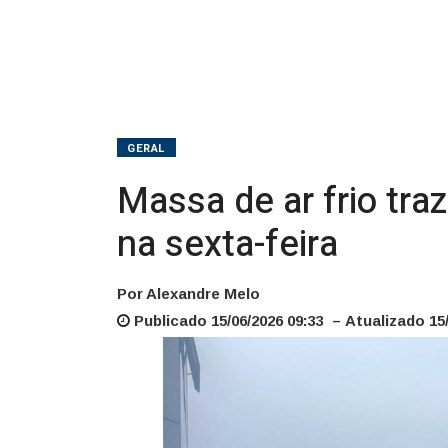
SC;
chuva
retorna
na
GERAL
sexta-
Massa de ar frio tra
feira
na sexta-feira
Por Alexandre Melo
Publicado 15/06/2026 09:33 – Atualizado 15/