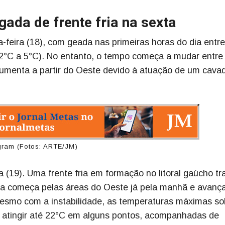
gada de frente fria na sexta
a-feira (18), com geada nas primeiras horas do dia entre
-2°C a 5°C). No entanto, o tempo começa a mudar entre
aumenta a partir do Oeste devido à atuação de um cava
agram (Fotos: ARTE/JM)
a (19). Uma frente fria em formação no litoral gaúcho tr
uva começa pelas áreas do Oeste já pela manhã e avanç
. Mesmo com a instabilidade, as temperaturas máximas s
 atingir até 22°C em alguns pontos, acompanhadas de