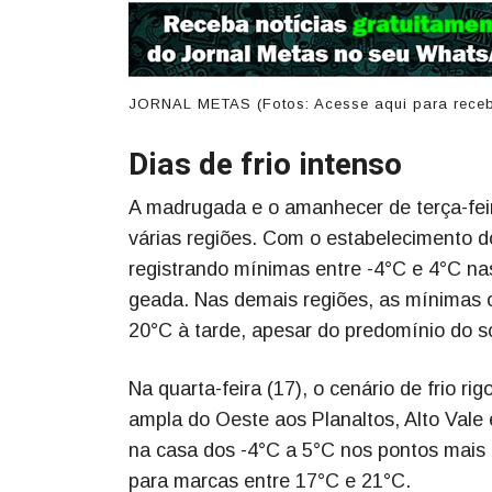
JORNAL METAS (Fotos: Acesse aqui para receb
Dias de frio intenso
A madrugada e o amanhecer de terça-feir
várias regiões. Com o estabelecimento d
registrando mínimas entre -4°C e 4°C na
geada. Nas demais regiões, as mínimas 
20°C à tarde, apesar do predomínio do so
Na quarta-feira (17), o cenário de frio r
ampla do Oeste aos Planaltos, Alto Vale
na casa dos -4°C a 5°C nos pontos mais 
para marcas entre 17°C e 21°C.