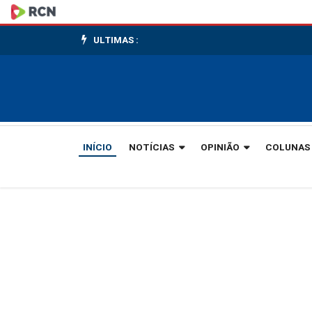
Massa
de
ULTIMAS :
ar
frio
traz
INÍCIO
NOTÍCIAS
OPINIÃO
COLUNAS
geada
e
marcas
negativas
a