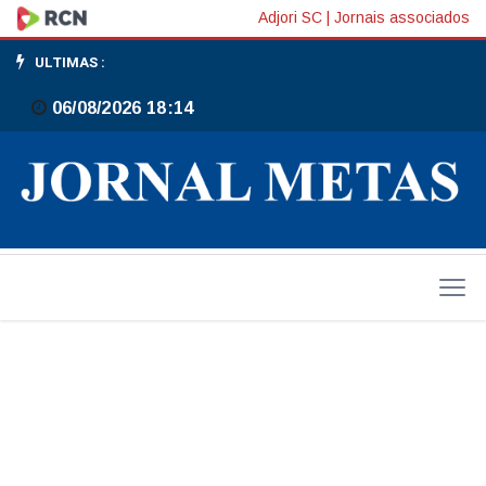
Estuprador
Adjori SC
|
Jornais associados
foragido
ULTIMAS :
é
06/08/2026 18:14
preso
em
Gaspar