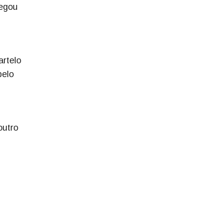
pegou
artelo
pelo
outro