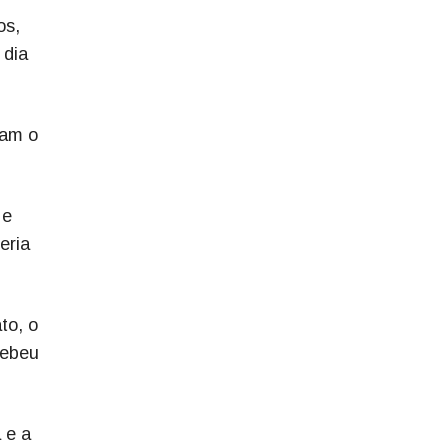
os,
 dia
ram o
 e
eria
to, o
cebeu
 e a