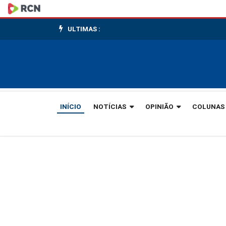
Pai
é
ULTIMAS :
esfaqueado
pelo
filho
INÍCIO
NOTÍCIAS
OPINIÃO
COLUNAS
em
briga
familiar
em
Indaial